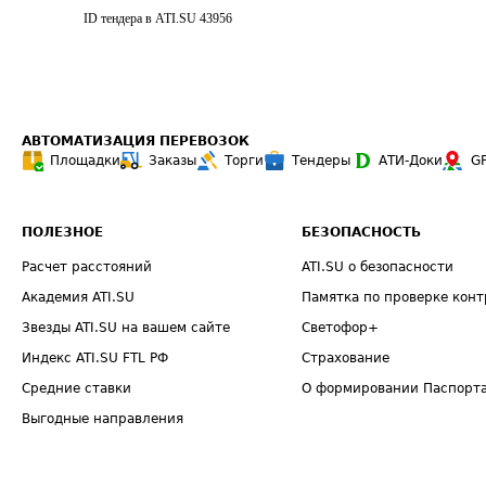
ID тендера в ATI.SU
43956
АВТОМАТИЗАЦИЯ ПЕРЕВОЗОК
Площадки
Заказы
Торги
Тендеры
АТИ-Доки
G
ПОЛЕЗНОЕ
БЕЗОПАСНОСТЬ
Расчет расстояний
ATI.SU о безопасности
Академия ATI.SU
Памятка по проверке конт
Звезды ATI.SU на вашем сайте
Светофор+
Индекс ATI.SU FTL РФ
Страхование
Средние ставки
О формировании Паспорт
Выгодные направления