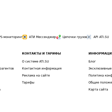
PS-мониторинг
АТИ Мессенджер
Цепочки грузов
API ATI.SU
КОНТАКТЫ И ТАРИФЫ
ИНФОРМАЦИ
О системе ATI.SU
Блог
рагентов
Контактная информация
Эксклюзивные
Реклама на сайте
Политика кон
Тарифы
Общие полож
а
Карта сайта