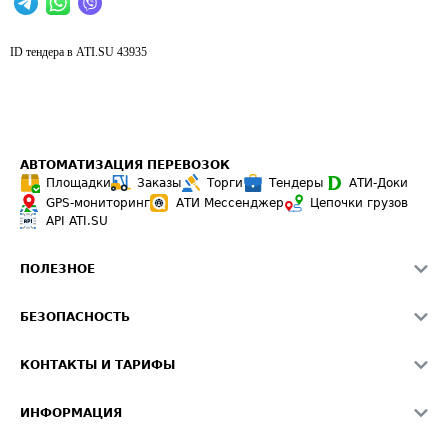
ID тендера в ATI.SU
43935
АВТОМАТИЗАЦИЯ ПЕРЕВОЗОК
Площадки
Заказы
Торги
Тендеры
АТИ-Доки
GPS-мониторинг
АТИ Мессенджер
Цепочки грузов
API ATI.SU
ПОЛЕЗНОЕ
Расчет расстояний
БЕЗОПАСНОСТЬ
Академия ATI.SU
ATI.SU о безопасности
Звезды ATI.SU на вашем сайте
КОНТАКТЫ И ТАРИФЫ
Памятка по проверке контрагентов
Индекс ATI.SU FTL РФ
О системе ATI.SU
Светофор+
Средние ставки
ИНФОРМАЦИЯ
Контактная информация
Страхование
Выгодные направления
Блог