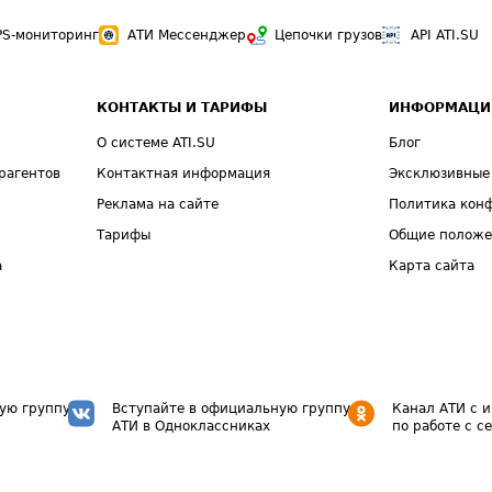
PS-мониторинг
АТИ Мессенджер
Цепочки грузов
API ATI.SU
КОНТАКТЫ И ТАРИФЫ
ИНФОРМАЦИ
О системе ATI.SU
Блог
рагентов
Контактная информация
Эксклюзивные
Реклама на сайте
Политика кон
Тарифы
Общие полож
а
Карта сайта
ую группу
Вступайте в официальную группу
Канал АТИ с 
АТИ в Одноклассниках
по работе с с