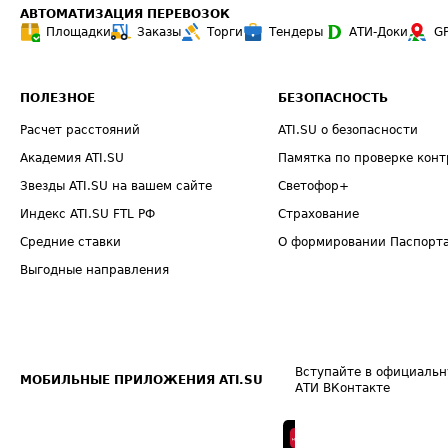
АВТОМАТИЗАЦИЯ ПЕРЕВОЗОК
Площадки
Заказы
Торги
Тендеры
АТИ-Доки
G
ПОЛЕЗНОЕ
БЕЗОПАСНОСТЬ
Расчет расстояний
ATI.SU о безопасности
Академия ATI.SU
Памятка по проверке конт
Звезды ATI.SU на вашем сайте
Светофор+
Индекс ATI.SU FTL РФ
Страхование
Средние ставки
О формировании Паспорт
Выгодные направления
Вступайте в официальн
МОБИЛЬНЫЕ ПРИЛОЖЕНИЯ ATI.SU
АТИ ВКонтакте