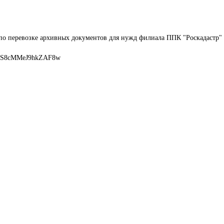
по перевозке архивных документов для нужд филиала ППК "Роскадастр" 
ELS8cMMeJ9hkZAF8w