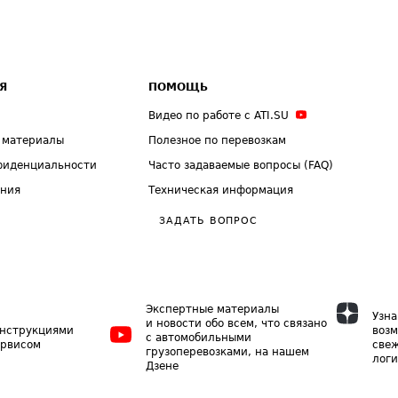
Я
ПОМОЩЬ
Видео по работе с ATI.SU
 материалы
Полезное по перевозкам
фиденциальности
Часто задаваемые вопросы (FAQ)
ения
Техническая информация
ЗАДАТЬ ВОПРОС
Экспертные материалы
Узна
и новости обо всем, что связано
инструкциями
возм
с автомобильными
ервисом
свеж
грузоперевозками, на нашем
логи
Дзене