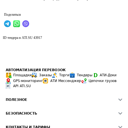
Поделиться
ID тендера в ATI.SU
43917
АВТОМАТИЗАЦИЯ ПЕРЕВОЗОК
Площадки
Заказы
Торги
Тендеры
АТИ-Доки
GPS-мониторинг
АТИ Мессенджер
Цепочки грузов
API ATI.SU
ПОЛЕЗНОЕ
Расчет расстояний
БЕЗОПАСНОСТЬ
Академия ATI.SU
ATI.SU о безопасности
Звезды ATI.SU на вашем сайте
КОНТАКТЫ И ТАРИФЫ