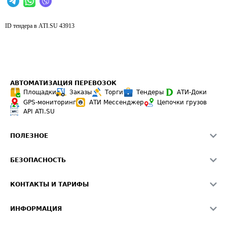
ID тендера в ATI.SU
43913
АВТОМАТИЗАЦИЯ ПЕРЕВОЗОК
Площадки
Заказы
Торги
Тендеры
АТИ-Доки
GPS-мониторинг
АТИ Мессенджер
Цепочки грузов
API ATI.SU
ПОЛЕЗНОЕ
Расчет расстояний
БЕЗОПАСНОСТЬ
Академия ATI.SU
ATI.SU о безопасности
Звезды ATI.SU на вашем сайте
КОНТАКТЫ И ТАРИФЫ
Памятка по проверке контрагентов
Индекс ATI.SU FTL РФ
О системе ATI.SU
Светофор+
Средние ставки
ИНФОРМАЦИЯ
Контактная информация
Страхование
Выгодные направления
Блог