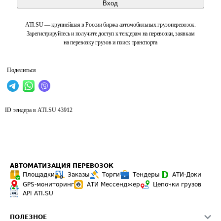
Вход
ATI.SU — крупнейшая в России биржа автомобильных грузоперевозок.
Зарегистрируйтесь и получите доступ к тендерам на перевозки, заявкам
на перевозку грузов и поиск транспорта
Поделиться
ID тендера в ATI.SU
43912
АВТОМАТИЗАЦИЯ ПЕРЕВОЗОК
Площадки
Заказы
Торги
Тендеры
АТИ-Доки
GPS-мониторинг
АТИ Мессенджер
Цепочки грузов
API ATI.SU
ПОЛЕЗНОЕ