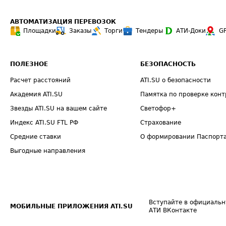
АВТОМАТИЗАЦИЯ ПЕРЕВОЗОК
Площадки
Заказы
Торги
Тендеры
АТИ-Доки
G
ПОЛЕЗНОЕ
БЕЗОПАСНОСТЬ
Расчет расстояний
ATI.SU о безопасности
Академия ATI.SU
Памятка по проверке конт
Звезды ATI.SU на вашем сайте
Светофор+
Индекс ATI.SU FTL РФ
Страхование
Средние ставки
О формировании Паспорт
Выгодные направления
Вступайте в официальн
МОБИЛЬНЫЕ ПРИЛОЖЕНИЯ ATI.SU
АТИ ВКонтакте