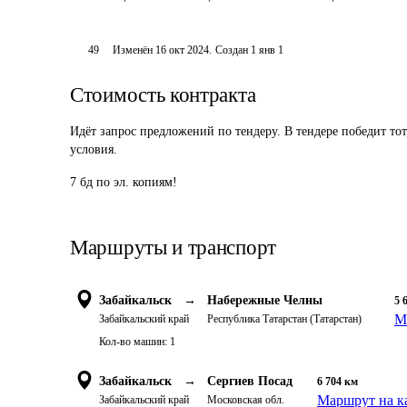
49
Изменён
16 окт 2024
.
Создан
1 янв 1
Стоимость контракта
Идёт запрос предложений по тендеру. В тендере победит то
условия.
7 бд по эл. копиям!
Маршруты и транспорт
Забайкальск
→
Набережные Челны
5 
М
Забайкальский край
Республика Татарстан (Татарстан)
Кол-во машин:
1
Забайкальск
→
Сергиев Посад
6 704
км
Маршрут на к
Забайкальский край
Московская обл.