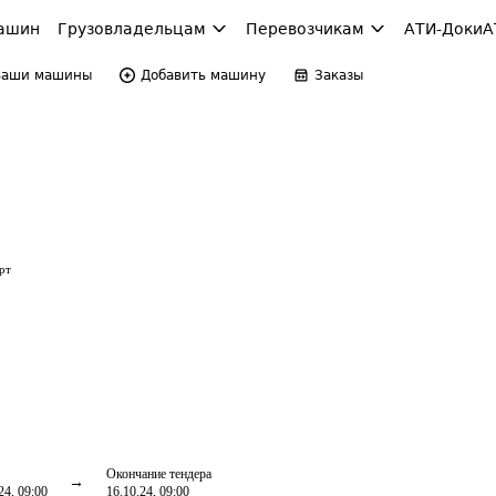
ашин
Грузовладельцам
Перевозчикам
АТИ-Доки
А
Ваши машины
Добавить машину
Заказы
рт
Окончание тендера
24, 09:00
16.10.24, 09:00