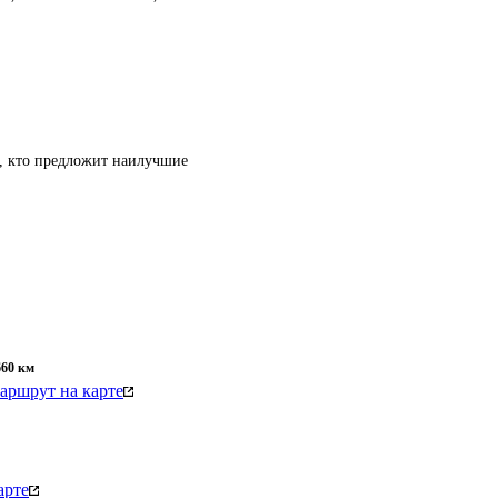
т, кто предложит наилучшие
660
км
аршрут на карте
арте