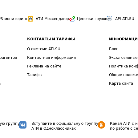
PS-мониторинг
АТИ Мессенджер
Цепочки грузов
API ATI.SU
КОНТАКТЫ И ТАРИФЫ
ИНФОРМАЦИ
О системе ATI.SU
Блог
рагентов
Контактная информация
Эксклюзивные
Реклама на сайте
Политика кон
Тарифы
Общие полож
а
Карта сайта
ую группу
Вступайте в официальную группу
Канал АТИ с 
АТИ в Одноклассниках
по работе с с