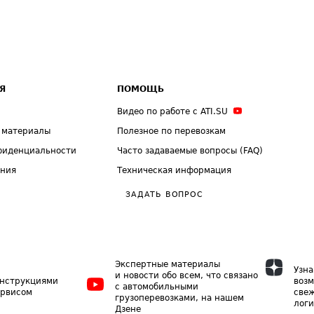
Я
ПОМОЩЬ
Видео по работе с ATI.SU
 материалы
Полезное по перевозкам
фиденциальности
Часто задаваемые вопросы (FAQ)
ения
Техническая информация
ЗАДАТЬ ВОПРОС
Экспертные материалы
Узна
и новости обо всем, что связано
инструкциями
возм
с автомобильными
ервисом
свеж
грузоперевозками, на нашем
логи
Дзене