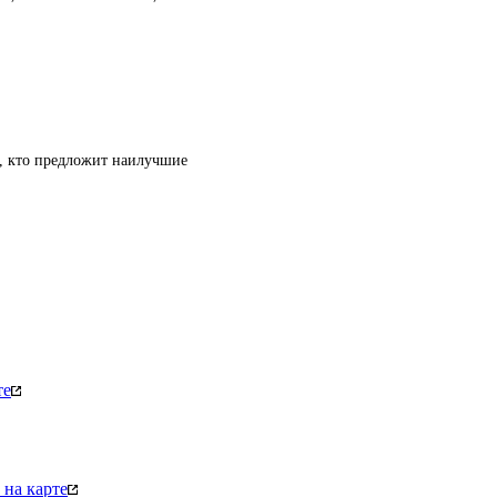
т, кто предложит наилучшие
те
на карте