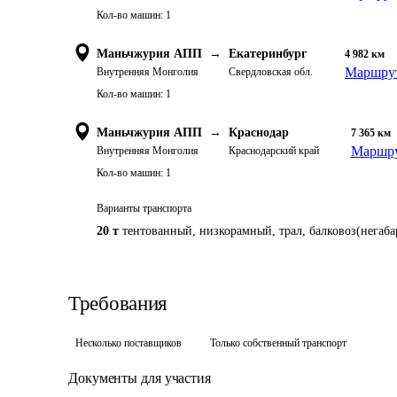
Кол-во машин:
1
Маньчжурия АПП
→
Екатеринбург
4 982
км
Маршрут
Внутренняя Монголия
Свердловская обл.
Кол-во машин:
1
Маньчжурия АПП
→
Краснодар
7 365
км
Маршру
Внутренняя Монголия
Краснодарский край
Кол-во машин:
1
Варианты транспорта
20 т
тентованный, низкорамный, трал, балковоз(негабар
Требования
Несколько поставщиков
Только собственный транспорт
Документы для участия