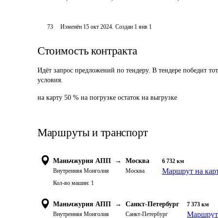
73
Изменён
15 окт 2024
.
Создан
1 янв 1
Стоимость контракта
Идёт запрос предложений по тендеру. В тендере победит то
условия.
на карту 50 % на погрузке остаток на выгрузке
Маршруты и транспорт
Маньчжурия АПП
→
Москва
6 732
км
Маршрут на кар
Внутренняя Монголия
Москва
Кол-во машин:
1
Маньчжурия АПП
→
Санкт-Петербург
7 373
км
Маршрут 
Внутренняя Монголия
Санкт-Петербург