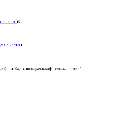
 на карте
т на карте
ит), негабарит, низкорам.платф., телескопический