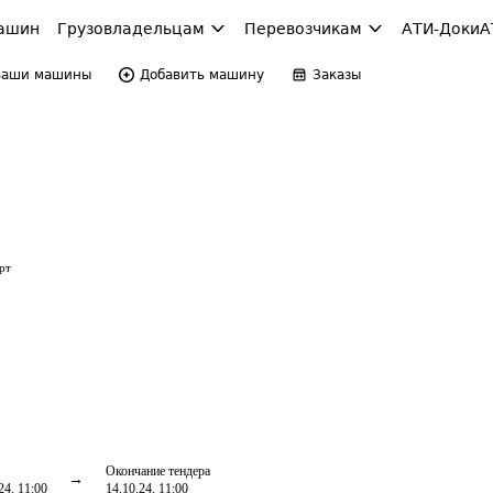
ашин
Грузовладельцам
Перевозчикам
АТИ-Доки
А
Ваши машины
Добавить машину
Заказы
рт
Окончание тендера
24, 11:00
14.10.24, 11:00