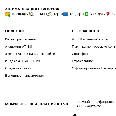
АВТОМАТИЗАЦИЯ ПЕРЕВОЗОК
Площадки
Заказы
Торги
Тендеры
АТИ-Доки
G
ПОЛЕЗНОЕ
БЕЗОПАСНОСТЬ
Расчет расстояний
ATI.SU о безопасности
Академия ATI.SU
Памятка по проверке конт
Звезды ATI.SU на вашем сайте
Светофор+
Индекс ATI.SU FTL РФ
Страхование
Средние ставки
О формировании Паспорт
Выгодные направления
Вступайте в официальн
МОБИЛЬНЫЕ ПРИЛОЖЕНИЯ ATI.SU
АТИ ВКонтакте