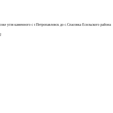
озке угля каменного с г.Петропавловск до с.Спасовка Есильского района 
2