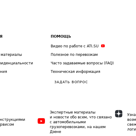
Я
ПОМОЩЬ
Видео по работе с ATI.SU
 материалы
Полезное по перевозкам
фиденциальности
Часто задаваемые вопросы (FAQ)
ения
Техническая информация
ЗАДАТЬ ВОПРОС
Экспертные материалы
Узна
и новости обо всем, что связано
инструкциями
возм
с автомобильными
ервисом
свеж
грузоперевозками, на нашем
логи
Дзене