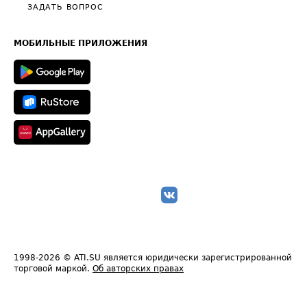
Полезное по перевозкам
Общие положения
ЗАДАТЬ ВОПРОС
Часто задаваемые вопросы (FAQ)
Карта сайта
Техническая информация
МОБИЛЬНЫЕ ПРИЛОЖЕНИЯ
1998-2026
© ATI.SU является юридически зарегистрированной
торговой маркой.
Об авторских правах