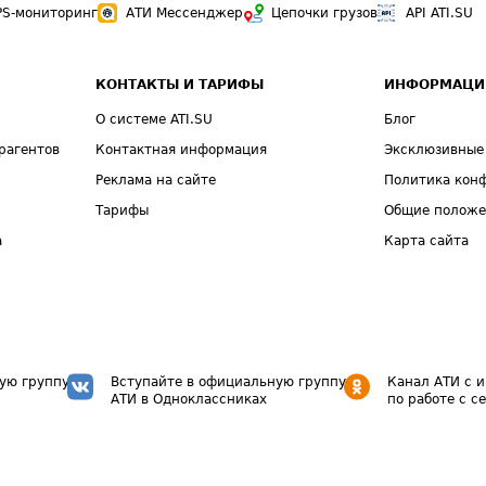
PS-мониторинг
АТИ Мессенджер
Цепочки грузов
API ATI.SU
КОНТАКТЫ И ТАРИФЫ
ИНФОРМАЦИ
О системе ATI.SU
Блог
рагентов
Контактная информация
Эксклюзивные
Реклама на сайте
Политика кон
Тарифы
Общие полож
а
Карта сайта
ую группу
Вступайте в официальную группу
Канал АТИ с 
АТИ в Одноклассниках
по работе с с