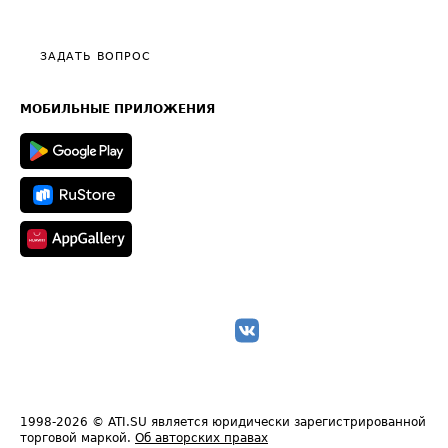
Эксклюзивные материалы
Тарифы
Видео по работе с ATI.SU
Политика конфиденциальности
Полезное по перевозкам
Общие положения
ЗАДАТЬ ВОПРОС
Часто задаваемые вопросы (FAQ)
Карта сайта
Техническая информация
МОБИЛЬНЫЕ ПРИЛОЖЕНИЯ
1998-2026
© ATI.SU является юридически зарегистрированной
торговой маркой.
Об авторских правах