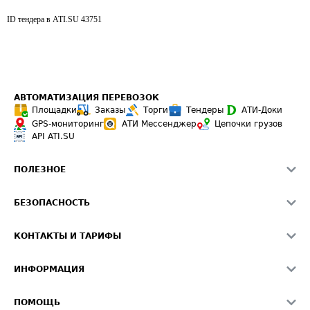
ID тендера в ATI.SU
43751
АВТОМАТИЗАЦИЯ ПЕРЕВОЗОК
Площадки
Заказы
Торги
Тендеры
АТИ-Доки
GPS-мониторинг
АТИ Мессенджер
Цепочки грузов
API ATI.SU
ПОЛЕЗНОЕ
Расчет расстояний
БЕЗОПАСНОСТЬ
Академия ATI.SU
ATI.SU о безопасности
Звезды ATI.SU на вашем сайте
КОНТАКТЫ И ТАРИФЫ
Памятка по проверке контрагентов
Индекс ATI.SU FTL РФ
О системе ATI.SU
Светофор+
Средние ставки
ИНФОРМАЦИЯ
Контактная информация
Страхование
Выгодные направления
Блог
Реклама на сайте
О формировании Паспорта
ПОМОЩЬ