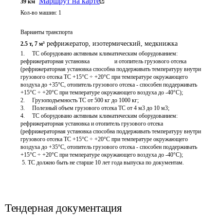
Маршрут на карте
39
км
Кол-во машин:
1
Варианты транспорта
рефрижератор, изотермический
,
медкнижка
2.5 т
,
7 м³
1.	ТС оборудовано активным климатическим оборудованием: 
рефрижераторная установка                 и отопитель грузового отсека 
(рефрижераторная установка способна поддерживать температуру внутри 
грузового отсека ТС +15°C ÷ +20°С при температуре окружающего 
воздуха до +35°C, отопитель грузового отсека - способен поддерживать 
+15°C ÷ +20°С при температуре окружающего воздуха до -40°C);

2.	Грузоподъемность ТС от 500 кг до 1000 кг;

3.	Полезный объем грузового отсека ТС от 4 м3 до 10 м3;

4.	ТС оборудовано активным климатическим оборудованием: 
рефрижераторная установка и отопитель грузового отсека 
(рефрижераторная установка способна поддерживать температуру внутри 
грузового отсека ТС +15°C ÷ +20°С при температуре окружающего 
воздуха до +35°C, отопитель грузового отсека - способен поддерживать 
+15°C ÷ +20°С при температуре окружающего воздуха до -40°C);

 5. ТС должно быть не старше 10 лет года выпуска по документам.

Тендерная документация