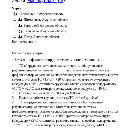
Маршрут на карте
2 267
км
Через
Свободный
Амурская область
,
→
Шимановск
Амурская область
,
→
Береговой
Амурская область
,
→
Серышево
Амурская область
,
→
Тыгда
Амурская область
Кол-во машин:
1
Варианты транспорта
рефрижератор, изотермический
,
медкнижка
1.5 т
,
5 м³
1.	ТС оборудовано активным климатическим оборудованием: 
рефрижераторная установка                 и отопитель грузового отсека 
(рефрижераторная установка способна поддерживать температуру внутри 
грузового отсека ТС +15°C ÷ +20°С при температуре окружающего 
воздуха до +35°C, отопитель грузового отсека - способен поддерживать 
+15°C ÷ +20°С при температуре окружающего воздуха до -40°C);

2.	Грузоподъемность ТС от 500 кг до 1000 кг;

3.	Полезный объем грузового отсека ТС от 4 м3 до 10 м3;

4.	ТС оборудовано активным климатическим оборудованием: 
рефрижераторная установка и отопитель грузового отсека 
(рефрижераторная установка способна поддерживать температуру внутри 
грузового отсека ТС +15°C ÷ +20°С при температуре окружающего 
воздуха до +35°C, отопитель грузового отсека - способен поддерживать 
+15°C ÷ +20°С при температуре окружающего воздуха до -40°C);
