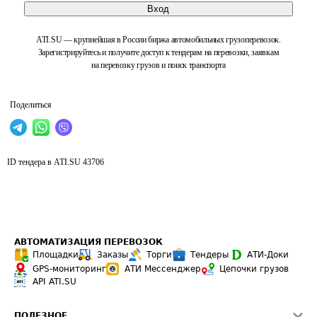
Вход
ATI.SU — крупнейшая в России биржа автомобильных грузоперевозок.
Зарегистрируйтесь и получите доступ к тендерам на перевозки, заявкам
на перевозку грузов и поиск транспорта
Поделиться
ID тендера в ATI.SU
43706
АВТОМАТИЗАЦИЯ ПЕРЕВОЗОК
Площадки
Заказы
Торги
Тендеры
АТИ-Доки
GPS-мониторинг
АТИ Мессенджер
Цепочки грузов
API ATI.SU
ПОЛЕЗНОЕ