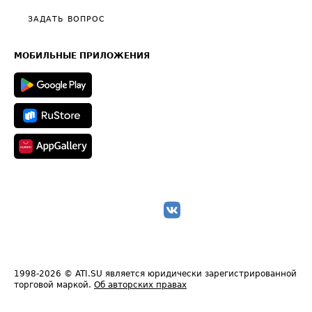
Политика конфиденциальности
Полезное по перевозкам
Общие положения
ЗАДАТЬ ВОПРОС
Часто задаваемые вопросы (FAQ)
Карта сайта
Техническая информация
МОБИЛЬНЫЕ ПРИЛОЖЕНИЯ
1998-2026
© ATI.SU является юридически зарегистрированной
торговой маркой.
Об авторских правах