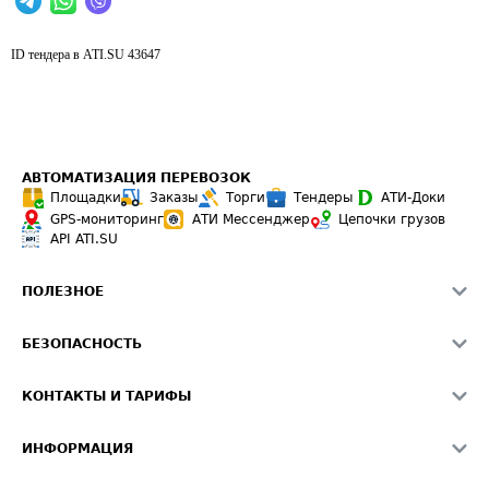
ID тендера в ATI.SU
43647
АВТОМАТИЗАЦИЯ ПЕРЕВОЗОК
Площадки
Заказы
Торги
Тендеры
АТИ-Доки
GPS-мониторинг
АТИ Мессенджер
Цепочки грузов
API ATI.SU
ПОЛЕЗНОЕ
Расчет расстояний
БЕЗОПАСНОСТЬ
Академия ATI.SU
ATI.SU о безопасности
Звезды ATI.SU на вашем сайте
КОНТАКТЫ И ТАРИФЫ
Памятка по проверке контрагентов
Индекс ATI.SU FTL РФ
О системе ATI.SU
Светофор+
Средние ставки
ИНФОРМАЦИЯ
Контактная информация
Страхование
Выгодные направления
Блог