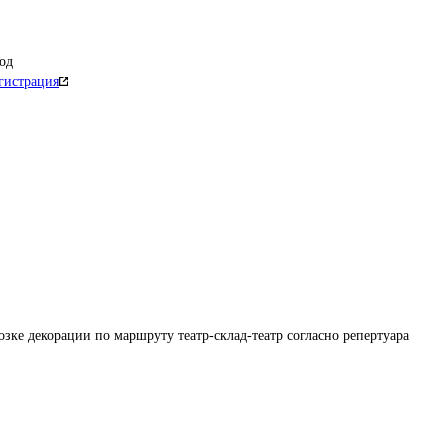
од
гистрация
озке декорации по маршруту театр-склад-театр согласно репертуара