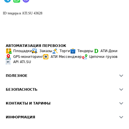
ID тендера в ATI.SU
43628
АВТОМАТИЗАЦИЯ ПЕРЕВОЗОК
Площадки
Заказы
Торги
Тендеры
АТИ-Доки
GPS-мониторинг
АТИ Мессенджер
Цепочки грузов
API ATI.SU
ПОЛЕЗНОЕ
Расчет расстояний
БЕЗОПАСНОСТЬ
Академия ATI.SU
ATI.SU о безопасности
Звезды ATI.SU на вашем сайте
КОНТАКТЫ И ТАРИФЫ
Памятка по проверке контрагентов
Индекс ATI.SU FTL РФ
О системе ATI.SU
Светофор+
Средние ставки
ИНФОРМАЦИЯ
Контактная информация
Страхование
Выгодные направления
Блог
Реклама на сайте