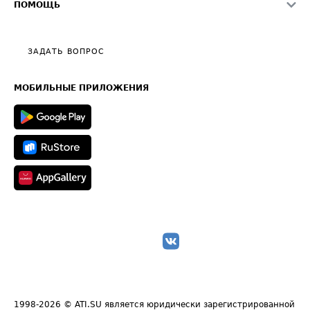
О формировании Паспорта
ПОМОЩЬ
Эксклюзивные материалы
Тарифы
Видео по работе с ATI.SU
Политика конфиденциальности
Полезное по перевозкам
Общие положения
ЗАДАТЬ ВОПРОС
Часто задаваемые вопросы (FAQ)
Карта сайта
Техническая информация
МОБИЛЬНЫЕ ПРИЛОЖЕНИЯ
1998-2026
© ATI.SU является юридически зарегистрированной