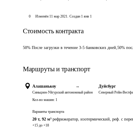
0
Изменён
11 мар 2021
.
Создан
1 янв 1
Стоимость контракта
50% После загрузки в течение 3-5 банковских дней,50% пос
Маршруты и транспорт
Алашанькоу
→
Дуйсбург
Синьцзян-Уйгурский автономный район
Северный Рейн-Вестф
Кол-во машин:
1
Варианты транспорта
20 т
,
92 м³
рефрижератор, изотермический, реф. с пер
+15 до +18