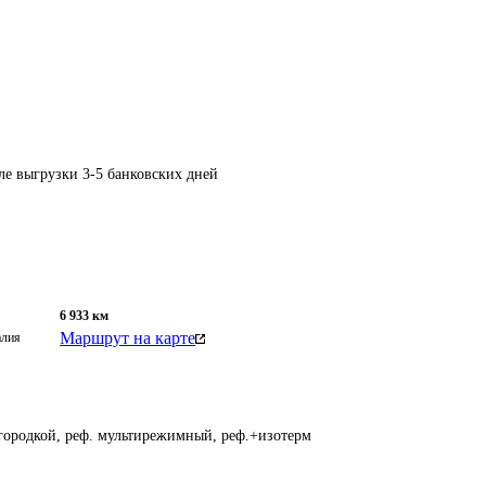
ле выгрузки 3-5 банковских дней
6 933
км
Маршрут на карте
алия
егородкой, реф. мультирежимный, реф.+изотерм