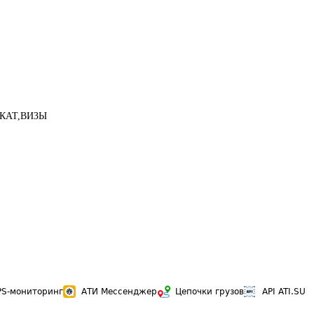
я)КАТ,ВИЗЫ

PS-мониторинг
АТИ Мессенджер
Цепочки грузов
API ATI.SU