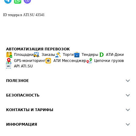
ID тендера в ATI.SU
43541
АВТОМАТИЗАЦИЯ ПЕРЕВОЗОК
Площадки
Заказы
Торги
Тендеры
АТИ-Доки
GPS-мониторинг
АТИ Мессенджер
Цепочки грузов
API ATI.SU
ПОЛЕЗНОЕ
Расчет расстояний
БЕЗОПАСНОСТЬ
Академия ATI.SU
ATI.SU о безопасности
Звезды ATI.SU на вашем сайте
КОНТАКТЫ И ТАРИФЫ
Памятка по проверке контрагентов
Индекс ATI.SU FTL РФ
О системе ATI.SU
Светофор+
Средние ставки
ИНФОРМАЦИЯ
Контактная информация
Страхование
Выгодные направления
Блог