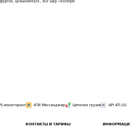
фургон, цельнометалл., все закр.+изотерм
PS-мониторинг
АТИ Мессенджер
Цепочки грузов
API ATI.SU
КОНТАКТЫ И ТАРИФЫ
ИНФОРМАЦИ