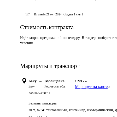
177
Изменён
21 окт 2024
.
Создан
1 янв 1
Стоимость контракта
Идёт запрос предложений по тендеру. В тендере победит то
условия.
Маршруты и транспорт
Баку
→
Воронцовка
1 299
км
Маршрут на карте
Баку
Ростовская обл.
Кол-во машин:
1
Варианты транспорта
20 т
,
82 м³
тентованный, контейнер, изотермический, ф