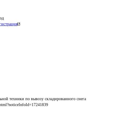
од
гистрация
ьной техники по вывозу складированного снега
html?noticeInfoId=17241839