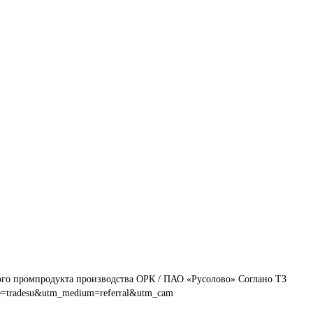
ого промпродукта производства ОРК / ПАО «Русолово» Соглано ТЗ
e=tradesu&utm_medium=referral&utm_cam