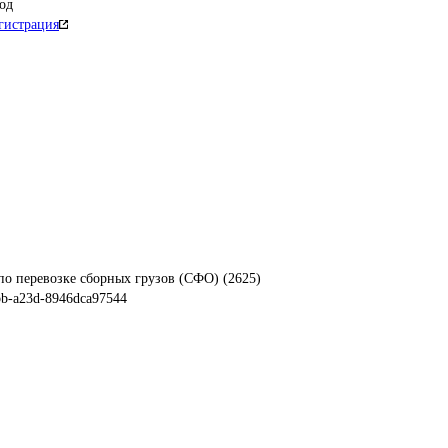
од
гистрация
по перевозке сборных грузов (СФО) (2625)
bb-a23d-8946dca97544