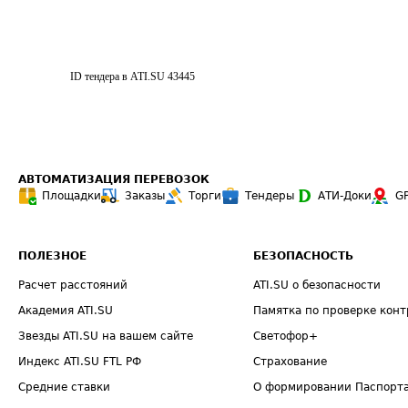
ID тендера в ATI.SU
43445
АВТОМАТИЗАЦИЯ ПЕРЕВОЗОК
Площадки
Заказы
Торги
Тендеры
АТИ-Доки
G
ПОЛЕЗНОЕ
БЕЗОПАСНОСТЬ
Расчет расстояний
ATI.SU о безопасности
Академия ATI.SU
Памятка по проверке конт
Звезды ATI.SU на вашем сайте
Светофор+
Индекс ATI.SU FTL РФ
Страхование
Средние ставки
О формировании Паспорт