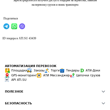
Зарегистрируйтесь и получите доступ к тендерам на перевозки, заявкам
на перевозку грузов и поиск транспорта
Поделиться
ID тендера в ATI.SU
43439
АВТОМАТИЗАЦИЯ ПЕРЕВОЗОК
Площадки
Заказы
Торги
Тендеры
АТИ-Доки
GPS-мониторинг
АТИ Мессенджер
Цепочки грузов
API ATI.SU
ПОЛЕЗНОЕ
Расчет расстояний
БЕЗОПАСНОСТЬ
Академия ATI.SU