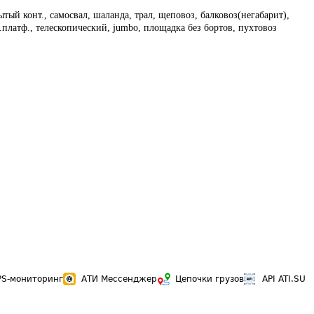
тый конт., самосвал, шаланда, трал, щеповоз, балковоз(негабарит),
.платф., телескопический, jumbo, площадка без бортов, пухтовоз
PS-мониторинг
АТИ Мессенджер
Цепочки грузов
API ATI.SU