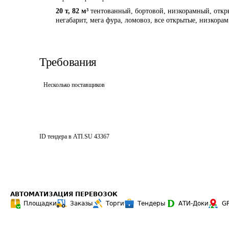
20 т
,
82 м³
тентованный, бортовой, низкорамный, откры
негабарит, мега фура, ломовоз, все открытые, низкорам
Требования
Несколько поставщиков
ID тендера в ATI.SU
43367
АВТОМАТИЗАЦИЯ ПЕРЕВОЗОК
Площадки
Заказы
Торги
Тендеры
АТИ-Доки
G