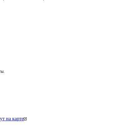
ы. 
т на карте