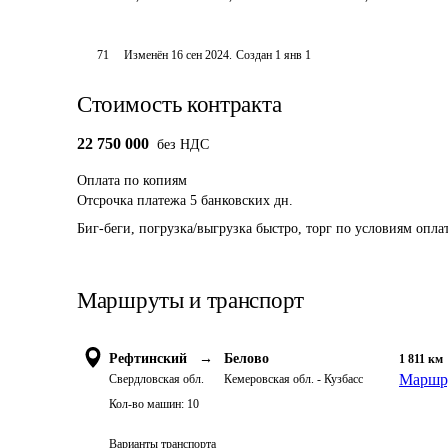
71
Изменён
16 сен 2024
.
Создан
1 янв 1
Стоимость контракта
22 750 000
без НДС
Оплата
по копиям
Отсрочка платежа
5
банковских дн.
Биг-беги, погрузка/выгрузка быстро, торг по условиям оплат
Маршруты и транспорт
Рефтинский
→
Белово
1 811
км
Маршру
Свердловская обл.
Кемеровская обл. - Кузбасс
Кол-во машин:
10
Варианты транспорта