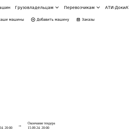
ашин
Грузовладельцам
Перевозчикам
АТИ-Доки
А
Ваши машины
Добавить машину
Заказы
Окончание тендера
24, 20:00
15.09.24, 20:00