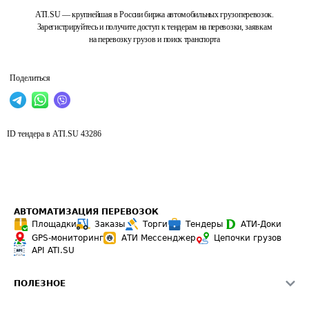
ATI.SU — крупнейшая в России биржа автомобильных грузоперевозок.
Зарегистрируйтесь и получите доступ к тендерам на перевозки, заявкам
на перевозку грузов и поиск транспорта
Поделиться
ID тендера в ATI.SU
43286
АВТОМАТИЗАЦИЯ ПЕРЕВОЗОК
Площадки
Заказы
Торги
Тендеры
АТИ-Доки
GPS-мониторинг
АТИ Мессенджер
Цепочки грузов
API ATI.SU
ПОЛЕЗНОЕ
Расчет расстояний