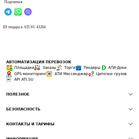
Поделиться
ID тендера в ATI.SU
43284
АВТОМАТИЗАЦИЯ ПЕРЕВОЗОК
Площадки
Заказы
Торги
Тендеры
АТИ-Доки
GPS-мониторинг
АТИ Мессенджер
Цепочки грузов
API ATI.SU
ПОЛЕЗНОЕ
Расчет расстояний
БЕЗОПАСНОСТЬ
Академия ATI.SU
ATI.SU о безопасности
Звезды ATI.SU на вашем сайте
КОНТАКТЫ И ТАРИФЫ
Памятка по проверке контрагентов
Индекс ATI.SU FTL РФ
О системе ATI.SU
Светофор+