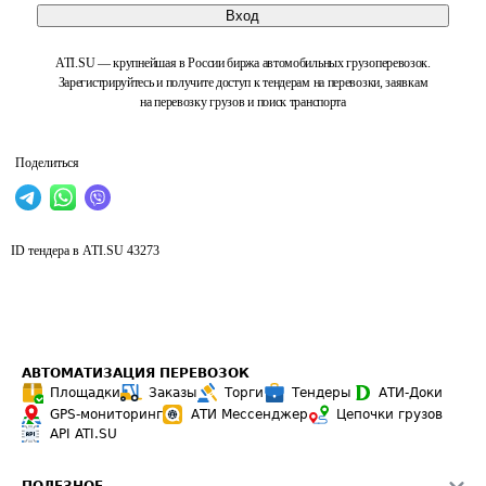
Вход
ATI.SU — крупнейшая в России биржа автомобильных грузоперевозок.
Зарегистрируйтесь и получите доступ к тендерам на перевозки, заявкам
на перевозку грузов и поиск транспорта
Поделиться
ID тендера в ATI.SU
43273
АВТОМАТИЗАЦИЯ ПЕРЕВОЗОК
Площадки
Заказы
Торги
Тендеры
АТИ-Доки
GPS-мониторинг
АТИ Мессенджер
Цепочки грузов
API ATI.SU