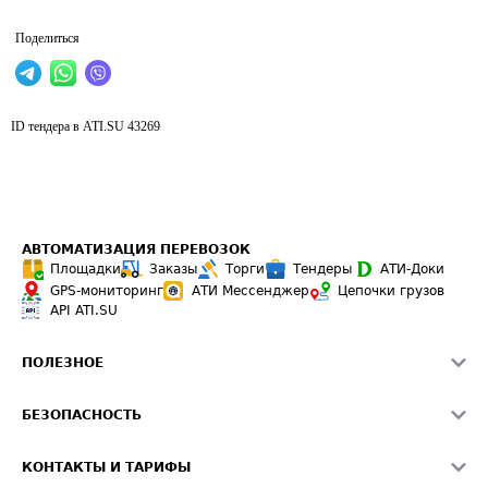
Поделиться
ID тендера в ATI.SU
43269
АВТОМАТИЗАЦИЯ ПЕРЕВОЗОК
Площадки
Заказы
Торги
Тендеры
АТИ-Доки
GPS-мониторинг
АТИ Мессенджер
Цепочки грузов
API ATI.SU
ПОЛЕЗНОЕ
Расчет расстояний
БЕЗОПАСНОСТЬ
Академия ATI.SU
ATI.SU о безопасности
Звезды ATI.SU на вашем сайте
КОНТАКТЫ И ТАРИФЫ
Памятка по проверке контрагентов