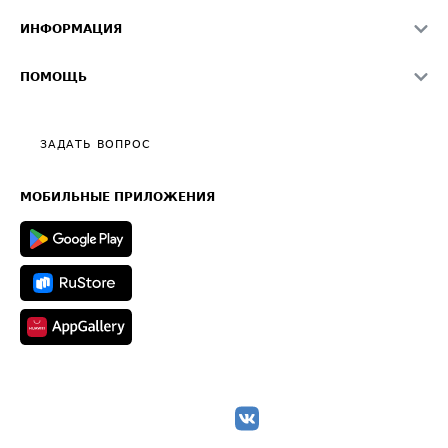
Индекс ATI.SU FTL РФ
О системе ATI.SU
Светофор+
Средние ставки
ИНФОРМАЦИЯ
Контактная информация
Страхование
Выгодные направления
Блог
Реклама на сайте
О формировании Паспорта
ПОМОЩЬ
Эксклюзивные материалы
Тарифы
Видео по работе с ATI.SU
Политика конфиденциальности
Полезное по перевозкам
Общие положения
ЗАДАТЬ ВОПРОС
Часто задаваемые вопросы (FAQ)
Карта сайта
Техническая информация
МОБИЛЬНЫЕ ПРИЛОЖЕНИЯ