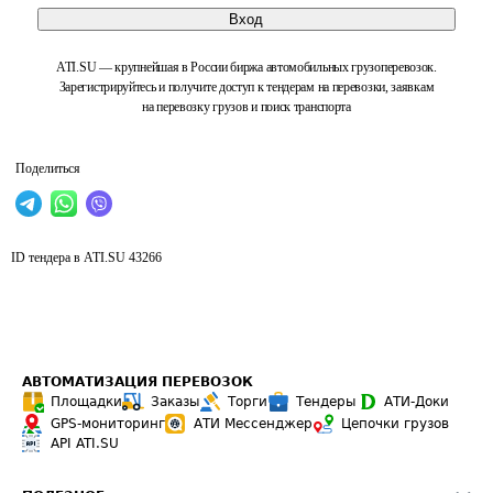
Вход
ATI.SU — крупнейшая в России биржа автомобильных грузоперевозок.
Зарегистрируйтесь и получите доступ к тендерам на перевозки, заявкам
на перевозку грузов и поиск транспорта
Поделиться
ID тендера в ATI.SU
43266
АВТОМАТИЗАЦИЯ ПЕРЕВОЗОК
Площадки
Заказы
Торги
Тендеры
АТИ-Доки
GPS-мониторинг
АТИ Мессенджер
Цепочки грузов
API ATI.SU