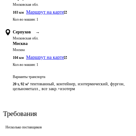
Московская обл.
Маршрут на карте
103
км
Кол-во машин:
1
Серпухов
→
Московская обл.
Москва
Москва
Маршрут на карте
104
км
Кол-во машин:
1
Варианты транспорта
тентованный, контейнер, изотермический, фургон,
20 т
,
92 м³
цельнометалл., все закр.+изотерм
Требования
Несколько поставщиков