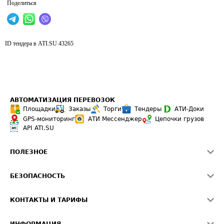
Поделиться
ID тендера в ATI.SU
43265
АВТОМАТИЗАЦИЯ ПЕРЕВОЗОК
Площадки
Заказы
Торги
Тендеры
АТИ-Доки
GPS-мониторинг
АТИ Мессенджер
Цепочки грузов
API ATI.SU
ПОЛЕЗНОЕ
Расчет расстояний
БЕЗОПАСНОСТЬ
Академия ATI.SU
ATI.SU о безопасности
Звезды ATI.SU на вашем сайте
КОНТАКТЫ И ТАРИФЫ
Памятка по проверке контрагентов
Индекс ATI.SU FTL РФ
О системе ATI.SU
Светофор+