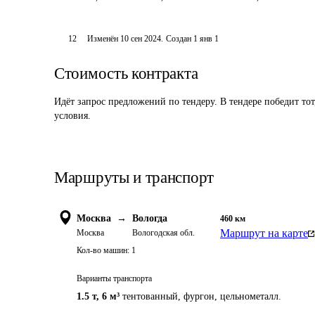
12
Изменён
10 сен 2024
.
Создан
1 янв 1
Стоимость контракта
Идёт запрос предложений по тендеру. В тендере победит то
условия.
Маршруты и транспорт
Москва
→
Вологда
460
км
Маршрут на карте
Москва
Вологодская обл.
Кол-во машин:
1
Варианты транспорта
1.5 т
,
6 м³
тентованный, фургон, цельнометалл.