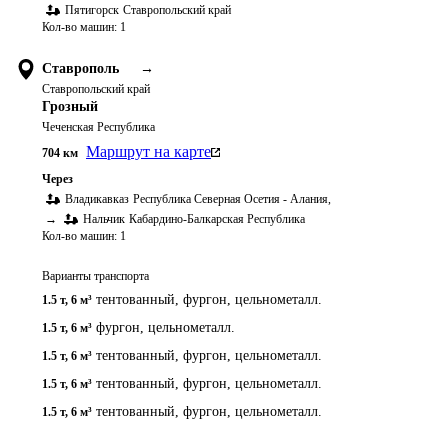
Пятигорск
Ставропольский край
Кол-во машин:
1
Ставрополь
→
Ставропольский край
Грозный
Чеченская Республика
Маршрут на карте
704
км
Через
Владикавказ
Республика Северная Осетия - Алания
,
→
Нальчик
Кабардино-Балкарская Республика
Кол-во машин:
1
Варианты транспорта
тентованный, фургон, цельнометалл.
1.5 т
,
6 м³
фургон, цельнометалл.
1.5 т
,
6 м³
тентованный, фургон, цельнометалл.
1.5 т
,
6 м³
тентованный, фургон, цельнометалл.
1.5 т
,
6 м³
тентованный, фургон, цельнометалл.
1.5 т
,
6 м³