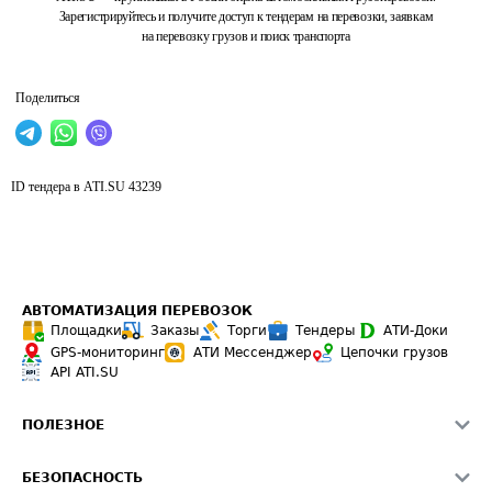
Зарегистрируйтесь и получите доступ к тендерам на перевозки, заявкам
на перевозку грузов и поиск транспорта
Поделиться
ID тендера в ATI.SU
43239
АВТОМАТИЗАЦИЯ ПЕРЕВОЗОК
Площадки
Заказы
Торги
Тендеры
АТИ-Доки
GPS-мониторинг
АТИ Мессенджер
Цепочки грузов
API ATI.SU
ПОЛЕЗНОЕ
Расчет расстояний
БЕЗОПАСНОСТЬ
Академия ATI.SU