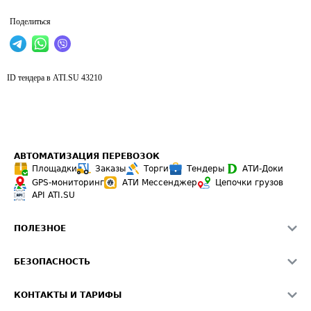
Поделиться
ID тендера в ATI.SU
43210
АВТОМАТИЗАЦИЯ ПЕРЕВОЗОК
Площадки
Заказы
Торги
Тендеры
АТИ-Доки
GPS-мониторинг
АТИ Мессенджер
Цепочки грузов
API ATI.SU
ПОЛЕЗНОЕ
Расчет расстояний
БЕЗОПАСНОСТЬ
Академия ATI.SU
ATI.SU о безопасности
Звезды ATI.SU на вашем сайте
КОНТАКТЫ И ТАРИФЫ
Памятка по проверке контрагентов
Индекс ATI.SU FTL РФ