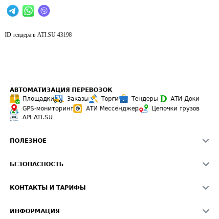
ID тендера в ATI.SU
43198
АВТОМАТИЗАЦИЯ ПЕРЕВОЗОК
Площадки
Заказы
Торги
Тендеры
АТИ-Доки
GPS-мониторинг
АТИ Мессенджер
Цепочки грузов
API ATI.SU
ПОЛЕЗНОЕ
Расчет расстояний
БЕЗОПАСНОСТЬ
Академия ATI.SU
ATI.SU о безопасности
Звезды ATI.SU на вашем сайте
КОНТАКТЫ И ТАРИФЫ
Памятка по проверке контрагентов
Индекс ATI.SU FTL РФ
О системе ATI.SU
Светофор+
Средние ставки
ИНФОРМАЦИЯ
Контактная информация