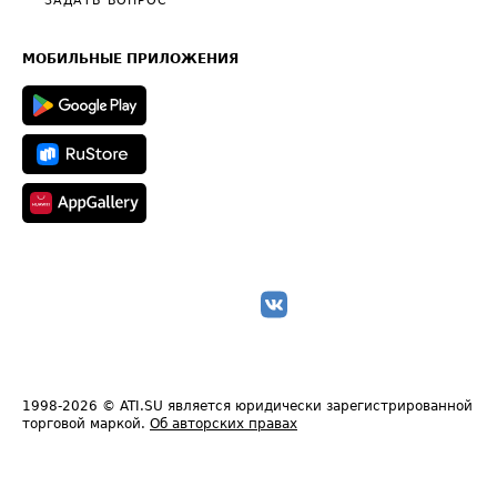
Общие положения
ЗАДАТЬ ВОПРОС
Часто задаваемые вопросы (FAQ)
Карта сайта
Техническая информация
МОБИЛЬНЫЕ ПРИЛОЖЕНИЯ
1998-2026
© ATI.SU является юридически зарегистрированной
торговой маркой.
Об авторских правах