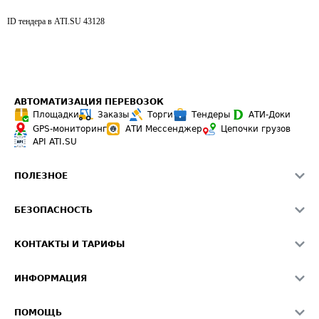
ID тендера в ATI.SU
43128
АВТОМАТИЗАЦИЯ ПЕРЕВОЗОК
Площадки
Заказы
Торги
Тендеры
АТИ-Доки
GPS-мониторинг
АТИ Мессенджер
Цепочки грузов
API ATI.SU
ПОЛЕЗНОЕ
Расчет расстояний
БЕЗОПАСНОСТЬ
Академия ATI.SU
ATI.SU о безопасности
Звезды ATI.SU на вашем сайте
КОНТАКТЫ И ТАРИФЫ
Памятка по проверке контрагентов
Индекс ATI.SU FTL РФ
О системе ATI.SU
Светофор+
Средние ставки
ИНФОРМАЦИЯ
Контактная информация
Страхование
Выгодные направления
Блог
Реклама на сайте
О формировании Паспорта
ПОМОЩЬ