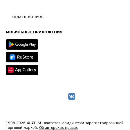
Эксклюзивные материалы
Тарифы
Видео по работе с ATI.SU
Политика конфиденциальности
Полезное по перевозкам
Общие положения
ЗАДАТЬ ВОПРОС
Часто задаваемые вопросы (FAQ)
Карта сайта
Техническая информация
МОБИЛЬНЫЕ ПРИЛОЖЕНИЯ
1998-2026
© ATI.SU является юридически зарегистрированной
торговой маркой.
Об авторских правах