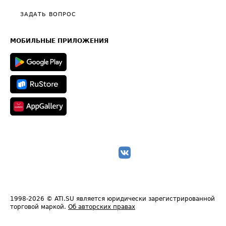
Политика конфиденциальности
Полезное по перевозкам
Общие положения
ЗАДАТЬ ВОПРОС
Часто задаваемые вопросы (FAQ)
Карта сайта
Техническая информация
МОБИЛЬНЫЕ ПРИЛОЖЕНИЯ
1998-2026
© ATI.SU является юридически зарегистрированной
торговой маркой.
Об авторских правах