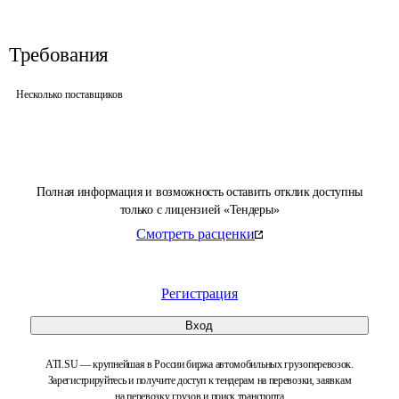
Требования
Несколько поставщиков
Полная информация и возможность оставить отклик доступны
только с лицензией «Тендеры»
Смотреть расценки
Регистрация
Вход
ATI.SU — крупнейшая в России биржа автомобильных грузоперевозок.
Зарегистрируйтесь и получите доступ к тендерам на перевозки, заявкам
на перевозку грузов и поиск транспорта