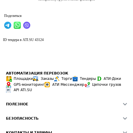
Поделиться
ID тендера в ATI.SU
43124
АВТОМАТИЗАЦИЯ ПЕРЕВОЗОК
Площадки
Заказы
Торги
Тендеры
АТИ-Доки
GPS-мониторинг
АТИ Мессенджер
Цепочки грузов
API ATI.SU
ПОЛЕЗНОЕ
Расчет расстояний
БЕЗОПАСНОСТЬ
Академия ATI.SU
ATI.SU о безопасности
Звезды ATI.SU на вашем сайте
КОНТАКТЫ И ТАРИФЫ