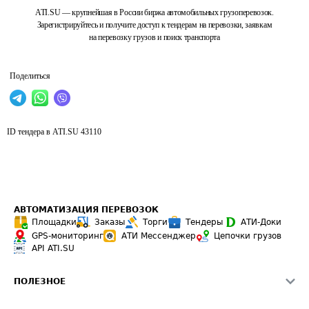
ATI.SU — крупнейшая в России биржа автомобильных грузоперевозок.
Зарегистрируйтесь и получите доступ к тендерам на перевозки, заявкам
на перевозку грузов и поиск транспорта
Поделиться
ID тендера в ATI.SU
43110
АВТОМАТИЗАЦИЯ ПЕРЕВОЗОК
Площадки
Заказы
Торги
Тендеры
АТИ-Доки
GPS-мониторинг
АТИ Мессенджер
Цепочки грузов
API ATI.SU
ПОЛЕЗНОЕ
Расчет расстояний