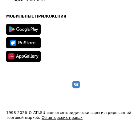
Общие положения
ЗАДАТЬ ВОПРОС
Часто задаваемые вопросы (FAQ)
Карта сайта
Техническая информация
МОБИЛЬНЫЕ ПРИЛОЖЕНИЯ
1998-2026
© ATI.SU является юридически зарегистрированной
торговой маркой.
Об авторских правах