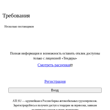
Требования
Несколько поставщиков
Полная информация и возможность оставить отклик доступны
только с лицензией «Тендеры»
Смотреть расценки
Регистрация
Вход
ATI.SU — крупнейшая в России биржа автомобильных грузоперевозок.
Зарегистрируйтесь и получите доступ к тендерам на перевозки, заявкам
на перевозку грузов и поиск транспорта