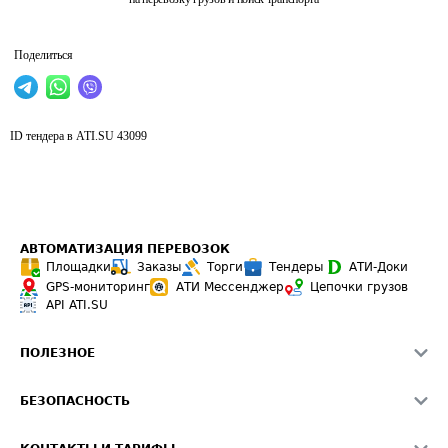
Поделиться
ID тендера в ATI.SU
43099
АВТОМАТИЗАЦИЯ ПЕРЕВОЗОК
Площадки
Заказы
Торги
Тендеры
АТИ-Доки
GPS-мониторинг
АТИ Мессенджер
Цепочки грузов
API ATI.SU
ПОЛЕЗНОЕ
Расчет расстояний
БЕЗОПАСНОСТЬ
Академия ATI.SU
ATI.SU о безопасности
Звезды ATI.SU на вашем сайте