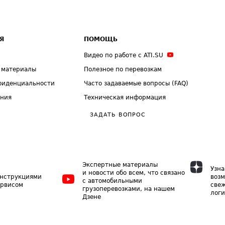
Я
ПОМОЩЬ
Видео по работе с ATI.SU
 материалы
Полезное по перевозкам
фиденциальности
Часто задаваемые вопросы (FAQ)
ения
Техническая информация
ЗАДАТЬ ВОПРОС
Экспертные материалы
Узна
и новости обо всем, что связано
инструкциями
возм
с автомобильными
ервисом
свеж
грузоперевозками, на нашем
логи
Дзене