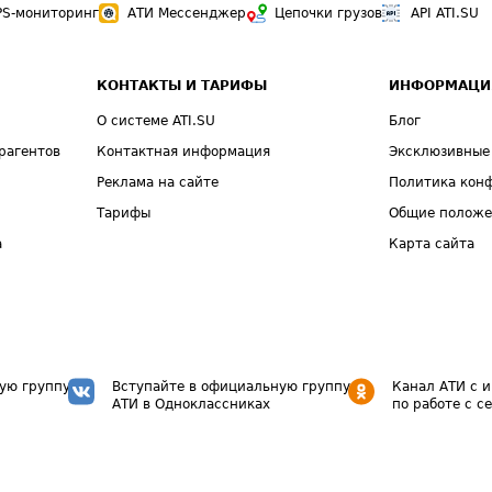
PS-мониторинг
АТИ Мессенджер
Цепочки грузов
API ATI.SU
КОНТАКТЫ И ТАРИФЫ
ИНФОРМАЦИ
О системе ATI.SU
Блог
рагентов
Контактная информация
Эксклюзивные
Реклама на сайте
Политика кон
Тарифы
Общие полож
а
Карта сайта
ую группу
Вступайте в официальную группу
Канал АТИ с 
АТИ в Одноклассниках
по работе с с