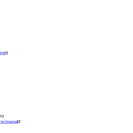
рте
од
гистрация