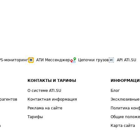
PS-мониторинг
АТИ Мессенджер
Цепочки грузов
API ATI.SU
КОНТАКТЫ И ТАРИФЫ
ИНФОРМАЦИ
О системе ATI.SU
Блог
рагентов
Контактная информация
Эксклюзивные
Реклама на сайте
Политика кон
Тарифы
Общие полож
а
Карта сайта