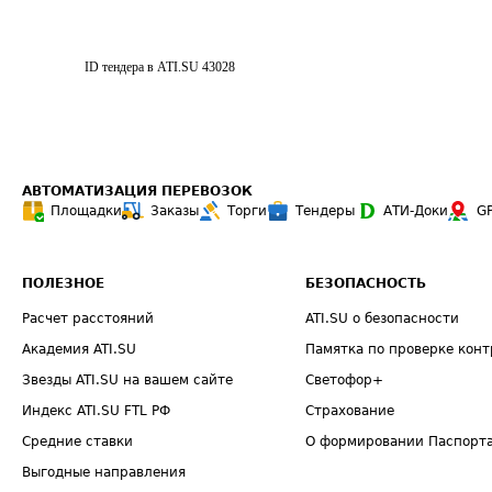
ID тендера в ATI.SU
43028
АВТОМАТИЗАЦИЯ ПЕРЕВОЗОК
Площадки
Заказы
Торги
Тендеры
АТИ-Доки
G
ПОЛЕЗНОЕ
БЕЗОПАСНОСТЬ
Расчет расстояний
ATI.SU о безопасности
Академия ATI.SU
Памятка по проверке конт
Звезды ATI.SU на вашем сайте
Светофор+
Индекс ATI.SU FTL РФ
Страхование
Средние ставки
О формировании Паспорт
Выгодные направления