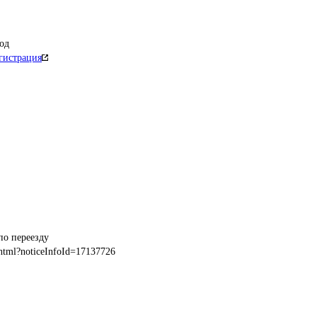
од
гистрация
html?noticeInfoId=17137726