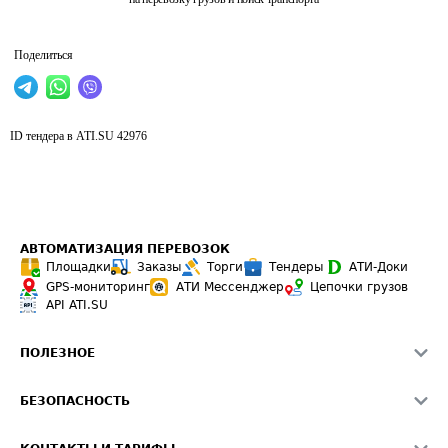
Поделиться
ID тендера в ATI.SU
42976
АВТОМАТИЗАЦИЯ ПЕРЕВОЗОК
Площадки
Заказы
Торги
Тендеры
АТИ-Доки
GPS-мониторинг
АТИ Мессенджер
Цепочки грузов
API ATI.SU
ПОЛЕЗНОЕ
Расчет расстояний
БЕЗОПАСНОСТЬ
Академия ATI.SU
ATI.SU о безопасности
Звезды ATI.SU на вашем сайте