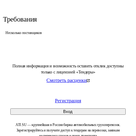
Требования
Несколько поставщиков
Полная информация и возможность оставить отклик доступны
только с лицензией «Тендеры»
Смотреть расценки
Регистрация
Вход
ATI.SU — крупнейшая в России биржа автомобильных грузоперевозок.
Зарегистрируйтесь и получите доступ к тендерам на перевозки, заявкам
на перевозку грузов и поиск транспорта