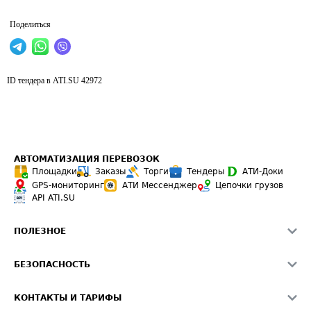
Поделиться
ID тендера в ATI.SU
42972
АВТОМАТИЗАЦИЯ ПЕРЕВОЗОК
Площадки
Заказы
Торги
Тендеры
АТИ-Доки
GPS-мониторинг
АТИ Мессенджер
Цепочки грузов
API ATI.SU
ПОЛЕЗНОЕ
Расчет расстояний
БЕЗОПАСНОСТЬ
Академия ATI.SU
ATI.SU о безопасности
Звезды ATI.SU на вашем сайте
КОНТАКТЫ И ТАРИФЫ
Памятка по проверке контрагентов