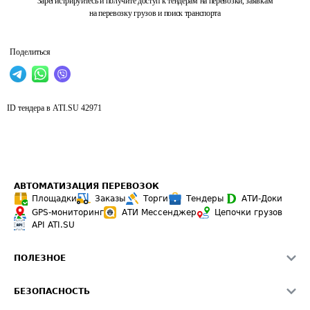
Зарегистрируйтесь и получите доступ к тендерам на перевозки, заявкам
на перевозку грузов и поиск транспорта
Поделиться
ID тендера в ATI.SU
42971
АВТОМАТИЗАЦИЯ ПЕРЕВОЗОК
Площадки
Заказы
Торги
Тендеры
АТИ-Доки
GPS-мониторинг
АТИ Мессенджер
Цепочки грузов
API ATI.SU
ПОЛЕЗНОЕ
Расчет расстояний
БЕЗОПАСНОСТЬ
Академия ATI.SU